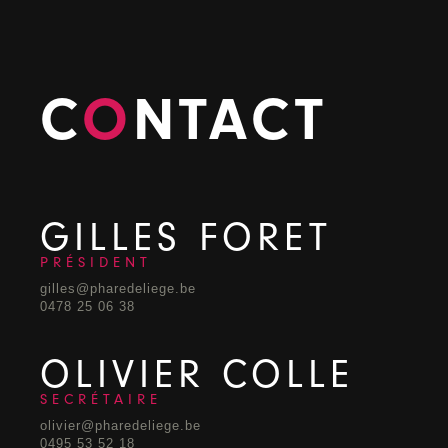
C
O
NTACT
GILLES FORET
PRÉSIDENT
gilles@pharedeliege.be
0478 25 06 38
OLIVIER COLLE
SECRÉTAIRE
olivier@pharedeliege.be
0495 53 52 18