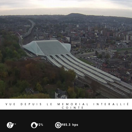
VUE DEPUIS LE MEMORIAL INTERALLIÉ
COINTE
7°
92%
985.3 hps