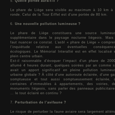
5.
Quelle portée aura-t-il ?
Le phare de Liège sera visible au maximum à 10 km à 
ronde. Celui de la Tour Eiffel est d’une portée de 80 km.
6.
Une nouvelle pollution lumineuse ?
Le phare de Liège constituera une source lumineu
supplémentaire dans le paysage nocturne liégeois. Mais 
faut nuancer ce constat. L’asbl « phare de Liège » compre
l’inquiétude relative aux éventuelles conséquenc
écologiques. Le Mémorial Interallié est en effet localisé 
plein centre urbain.
Est-il raisonnable d’évoquer l’impact d’un phare de 200
allumé 4 heures durant, quelques soirées par an comme s’
avait un apport significatif en pleine pollution lumineu
urbaine globale ? À côté d’une autoroute éclairée, d’une ga
somptueuse et tout aussi somptueusement éclairée, 
centaines d’immeubles à appartements, des voiries, d
monuments liégeois, sans parler des panneaux publicitaire
… le tout éclairé en continu ?
7.
Perturbation de l’avifaune ?
Le risque de perturber la faune aviaire sera largement attén