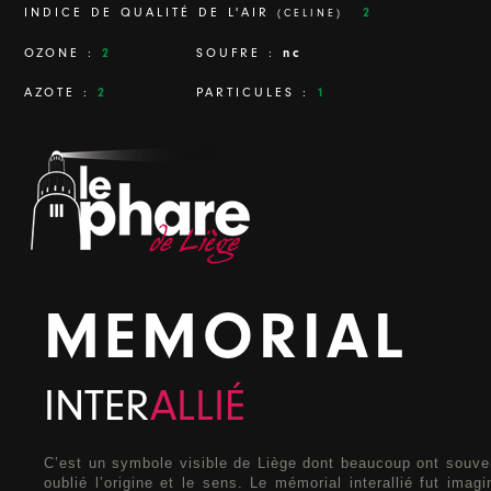
2
INDICE DE QUALITÉ DE L'AIR
:
(CELINE)
2
nc
OZONE :
SOUFRE :
2
1
AZOTE :
PARTICULES :
MEMORIAL
INTER
ALLIÉ
C’est un symbole visible de Liège dont beaucoup ont souve
oublié l’origine et le sens. Le mémorial interallié fut imagi